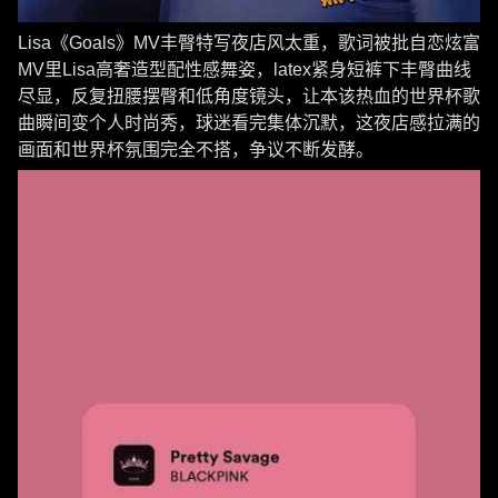
Lisa《Goals》MV丰臀特写夜店风太重，歌词被批自恋炫富
MV里Lisa高奢造型配性感舞姿，latex紧身短裤下丰臀曲线
尽显，反复扭腰摆臀和低角度镜头，让本该热血的世界杯歌
曲瞬间变个人时尚秀，球迷看完集体沉默，这夜店感拉满的
画面和世界杯氛围完全不搭，争议不断发酵。