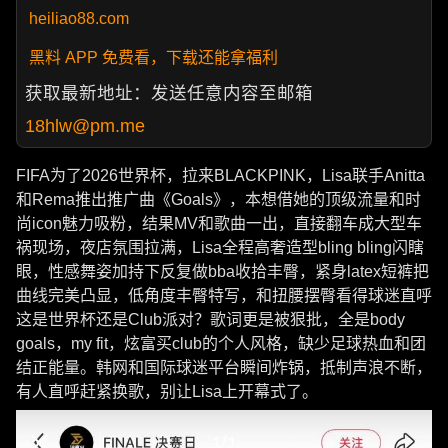
heiliao88.com
黑料 APP 免费看，下载还能拿福利
获取最新地址：发送任意内容至邮箱
18hlw@pm.me
FIFA为了2026世界杯，拉来BLACKPINK，Lisa联手Anitta
和Rema推出推广曲《Goals》，本想借她的顶级流量和时
尚icon魅力吸粉，结果MV和歌曲一出，直接翻车成大型车
祸现场，夜店氛围拉满，Lisa全程高奢造型bling bling闪瞎
眼，性感舞姿加持下反复做bba收拾丰臀，紧身latex短裤把
曲线完美凸显，低角度丰臀特写，和扭腰摆臀看得球迷直呼
这是世界杯还是Club派对？歌词更是被狠批，全是body
goals，my fit，炫富买club的个人风格，缺少足球热血和团
结正能量。韩网和国际球迷平台瞬间炸锅，抵制声浪不断，
有人直呼赶紧换歌，别让Lisa上开幕式了。